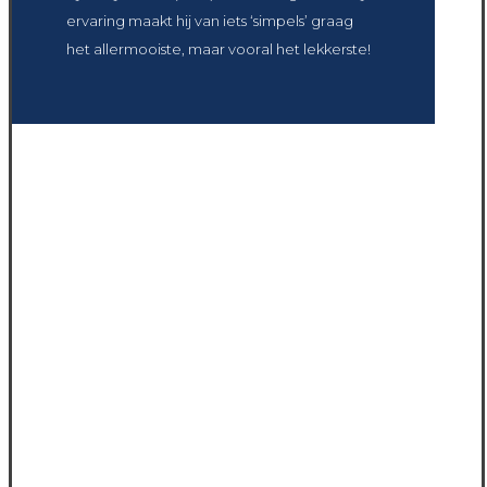
ervaring maakt hij van iets ‘simpels’ graag
het allermooiste, maar vooral het lekkerste!