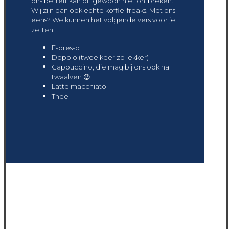
ons betreft kan dit gewoon niet ontbreken.
Wij zijn dan ook echte koffie-freaks. Met ons
eens? We kunnen het volgende vers voor je
zetten:
Espresso
Doppio (twee keer zo lekker)
Cappuccino, die mag bij ons ook na
twaalven 😉
Latte macchiato
Thee