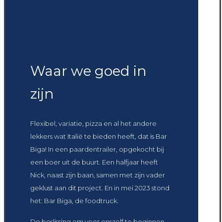
Waar we goed in
zijn
Flexibel, variatie, pizza en al het andere
lekkers wat Italië te bieden heeft, dat is Bar
Biga! In een paardentrailer, opgekocht bij
een boer uit de buurt. Een halfjaar heeft
Nick, naast zijn baan, samen met zijn vader
geklust aan dit project. En in mei 2023 stond
het: Bar Biga, de foodtruck.
De beslissing om voor onszelf te beginnen