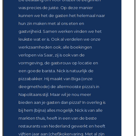
was precies de juiste. Op deze manier
kunnen we het de gasten het helemaal naar
hun zin maken met al ons eten en
gastvrijheid. Samen werken vinden we het
leukste wat er is. Ook al verdelen we onze
werkzaamheden ook; alle boekingen
verlopen via Saar, zij is ook van de
vormgeving, de gastvrouw op locatie en
een goede barista. Nick is natuurlijk de
pizzabakker. Hij maakt van Biga (onze
deegmethode) de allermooiste pizza’s in
Napolitaans stijl. Maar wil je nou meer
bieden aan je gasten dan pizza? In overleg is
bij hem (bijna) alles mogelijk. Nick is van alle
markten thuis, heeft in een van de beste
restaurants van Nederland gewerkt en heeft
vijftien jaar aan (chef)kokervaring. Met al zijn