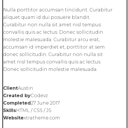
Nulla porttitor accumsan tincidunt. Curabitur
aliquet quam id dui posuere blandit.
Curabitur non nulla sit amet nisl tempus
convallis quis ac lectus. Donec sollicitudin
molestie malesuada. Curabitur arcu erat,
accumsan id imperdiet et, porttitor at sem
donec sollicitudin. Curabitur non nulla sit
amet nisl tempus convallis quis ac lectus.
Donec sollicitudin molestie malesuada.
Client
Austin
Created by
Codevz
Completed
27 June 2017
Skills
HTML / CSS / JS
Website
xtratheme.com