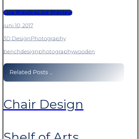
Live Preview
Live Preview
juni 10, 2017
3D Design
Photography
bench
design
photography
wooden
Related Posts ...
Chair Design
Shelf of Arts