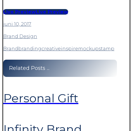
Live Preview
Live Preview
juni 10, 2017
Brand Design
Brand
branding
creative
inspire
mockup
stamp
Related Posts ...
Personal Gift
Infinity Brand