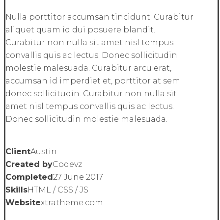
Nulla porttitor accumsan tincidunt. Curabitur
aliquet quam id dui posuere blandit.
Curabitur non nulla sit amet nisl tempus
convallis quis ac lectus. Donec sollicitudin
molestie malesuada. Curabitur arcu erat,
accumsan id imperdiet et, porttitor at sem
donec sollicitudin. Curabitur non nulla sit
amet nisl tempus convallis quis ac lectus.
Donec sollicitudin molestie malesuada.
Client
Austin
Created by
Codevz
Completed
27 June 2017
Skills
HTML / CSS / JS
Website
xtratheme.com